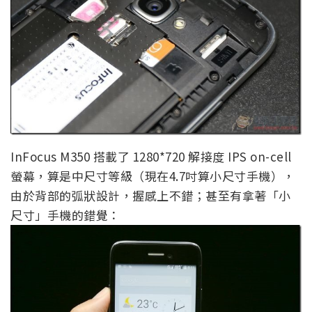
InFocus M350 搭載了 1280*720 解接度 IPS on-cell
螢幕，算是中尺寸等級（現在4.7吋算小尺寸手機），
由於背部的弧狀設計，握感上不錯；甚至有拿著「小
尺寸」手機的錯覺：