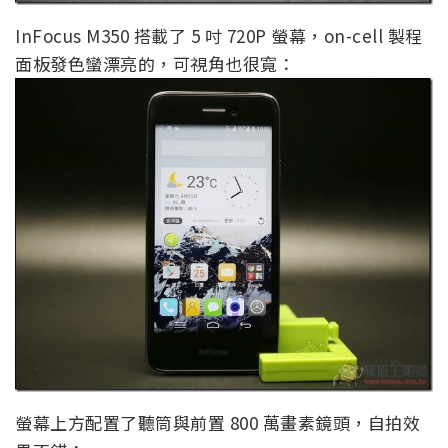
InFocus M350 搭載了 5 吋 720P 螢幕，on-cell 製程
面板發色蠻漂亮的，可視角也很寬：
螢幕上方配置了聽筒與前置 800 萬畫素鏡頭，自拍效