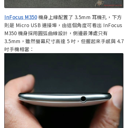
InFocus M350
機身上緣配置了 3.5mm 耳機孔，下方
則是 Micro USB 連接埠，由這個角度可看出 InFocus
M350 機身採用圓弧曲線設計，側邊最薄處只有
3.5mm，雖然螢幕尺寸高達 5 吋，但握起來手感與 4.7
吋手機相當：