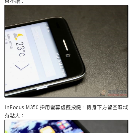
果不錯：
InFocus M350 採用螢幕虛擬按鍵，機身下方留空區域
有點大：