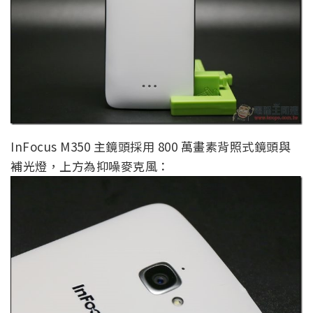
InFocus M350 主鏡頭採用 800 萬畫素背照式鏡頭與
補光燈，上方為抑噪麥克風：