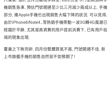
者的客戶流失率居高不下, 中華電信更創有史以來的
1.85%新高. 預估三月份用戶數會較二月份衰退2萬, 持續
六連衰. 由於五月份繳稅季將至, 四月份至今門號開通與手
機銷售急凍, 預估門號開通至少比三月減少兩成以上. 手機
部分, 連Apple手機也出現銷售大幅下降的狀況. 可以見得,
由於iPhone6/Note4..等熱銷手機帶動一波3G轉4G風潮已
經趨於平靜, 尤其是高資費的用戶提前消費下, 已有用戶枯
竭的現象出現.
覆巢之下無完卵. 四月份整體買氣不振, 門號開通不佳, 新
上市旗艦手機的銷售自然就不如預期了!