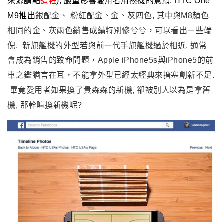
外型過於接近, 雖然處理器的性能與相機功能有提升, 但外
型過於接近, 連HTC USA官方照片都把M8與M9搞混(消息
來源請點
這裡
), 嚴重影響愛用者用換機的意願.
HTC One
M9推出
銀配金
、
粉紅配金、金、灰四色, 其中與M8顏色
相同的
金、灰兩色銷售成績特別慘兮兮，可以看出ㄧ些端
倪. 新旗艦機的外型若與前一代手旗艦機過於相近, 通常
會成為銷售的致命問題，Apple iPhone5s與iPhone5的前
車之鑑猶言在耳，不能拿外型已經太經典來搪塞創新不足.
畢竟愛用者如果換了貴森森的新機, 卻被別人以為是拿舊
機, 那幹嘛換新機呢?