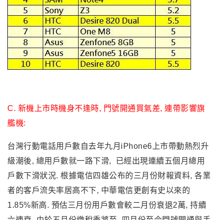
C. 新機上市時機身不逢時, 門號開通買氣差, 連帶影響旗
艦機:
台灣行動電話用戶數自去年九月iPhone6上市帶動熱烈升
級潮後, 總用戶數就一路下滑, 已經出現連續五個月總用
戶數下滑狀況. 根據電信四雄公布的三月份財報資料, 各業