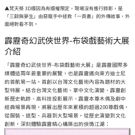
▲梵天祭 3D版因為有版權限定，現場沒有進行錄影，是
「三餘無夢生」由惡龍手中拯救「一頁書」的外傳故事，外
面絕對看不到。
霹靂奇幻武俠世界-布袋戲藝術大展
介紹
「霹靂奇幻武俠世界-布袋戲藝術大展」是霹靂國際多
媒體這兩年最重要的展覽，也是霹靂邁向東方迪士尼
的首航第一站。首創以台灣文化藝術內容為題材的大
型特展。結合台灣文化藝術、掌中文化演變、霹靂創
新歷史軌跡、高科技投影展示、霹靂本尊木偶及劇中
經典場景再現，將展出歷年來累積的超過200尊戲偶，
從服裝、造型、兵器到大型場景，從歷史演變到文化
創新，深刻體驗霹靂精心構築出的俠情江湖：