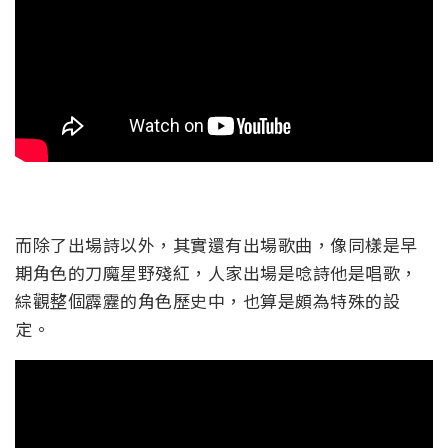
而除了出場詩以外，其實還有出場歌曲，像同樣是早
期角色的刀魔星野殘紅，人家出場是唸詩他是唱歌，
綜觀整個霹靂的角色歷史中，也算是頗為特殊的設
定。