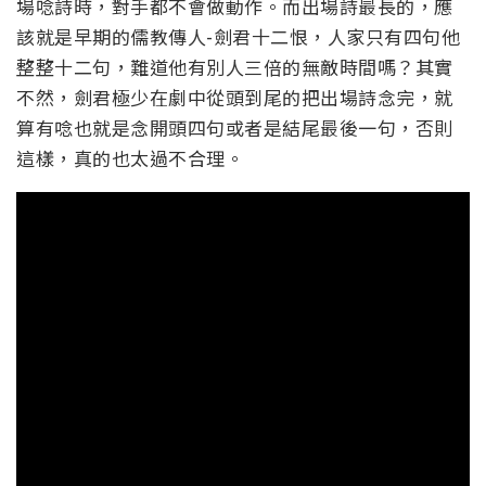
場唸詩時，對手都不會做動作。而出場詩最長的，應
該就是早期的儒教傳人-劍君十二恨，人家只有四句他
整整十二句，難道他有別人三倍的無敵時間嗎？其實
不然，劍君極少在劇中從頭到尾的把出場詩念完，就
算有唸也就是念開頭四句或者是結尾最後一句，否則
這樣，真的也太過不合理。