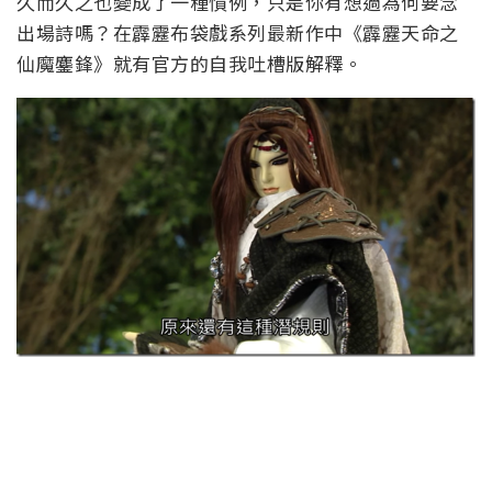
久而久之也變成了一種慣例，只是你有想過為何要念
出場詩嗎？在霹靂布袋戲系列最新作中《霹靂天命之
仙魔鏖鋒》就有官方的自我吐槽版解釋。