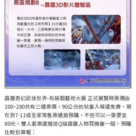
霹靂奇幻武俠世界-布袋戲藝術大展 正式展覽時票價由
200~280共有三種票價，90公分的兒童入場還免費，現
在到7-11或全家等售票通路預購，不但可以一張便宜
80元，雙人套票還贈送Q版霹靂人物耳機塞一組，預購
比較划算喔：