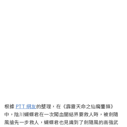
根據
PTT 網友
的整理，在《霹靂天命之仙魔鏖鋒》
中，陰川蝴蝶君在一次闖血闇結界要救人時，被劍隨
風搶先一步救人，蝴蝶君也見識到了劍隨風的高強武