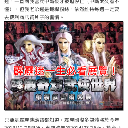
迷，一直到我當兵中斷後才被迫停止（中斷太久看不
懂），但我老弟還是鐵桿粉絲，依然維持每週一定要
去便利商店買片子的習慣。
只要是霹靂迷應該都知道，霹靂國際多媒體將於今年
2013/12/28開始，直到跨年的2014/03/16止，於台北