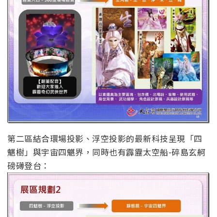
第二區結合環場投影、浮空投影的最新科技呈現「四
魌樹」與宇宙四魌界，同時也有霹靂太空船-碎島玄舸
磅礡登台：