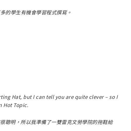
幫助更多的學生有機會學習程式撰寫。
ing Hat, but I can tell you are quite clever – so I
m Hot Topic.
應該很聰明，所以我準備了一雙雷克文勞學院的拖鞋給