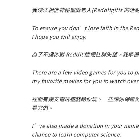
我沒法相信神秘聖誕老人(Redditgifts 的
To ensure you don’t lose faith in the Re
I hope you will enjoy.
為了不讓你對 Reddit 這個社群失望，我
There are a few video games for you to p
my favorite movies for you to watch over
裡面有幾支電玩遊戲給你玩、一些讓你保暖
看它們。
I’ve also made a donation in your name t
chance to learn computer science.