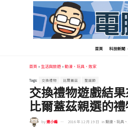
首頁
科技新聞
首頁
»
生活與旅遊
»
動漫、玩具、敗家
Tags:
交換禮物
比爾蓋茲
聖誕節
交換禮物遊戲結果
比爾蓋茲親選的禮
by
達小編
2016 年 12 月 19 日
in
動漫、玩具、