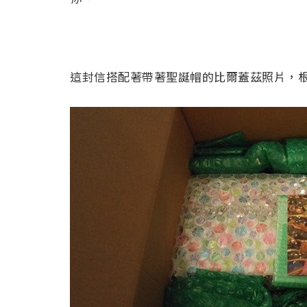
這封信搭配著帶著聖誕帽的比爾蓋茲照片，根本就