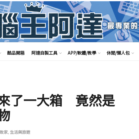
酷品開箱
阿達自製工具
APP/軟體/教學
休閒/懶人包
來了一大箱 竟然是
物
敗家
,
生活與旅遊