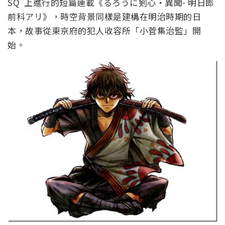
SQ 上進行的短篇連載《るろうに剣心・異聞- 明日郎
前科アリ》，時空背景同樣是建構在明治時期的日
本，故事從東京府的犯人收容所「小菅集治監」開
始。