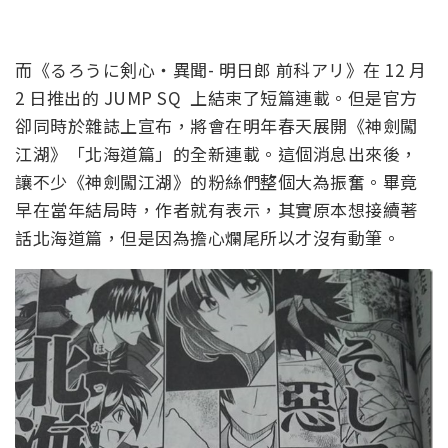
而《るろうに剣心・異聞- 明日郎 前科アリ》在 12 月
2 日推出的 JUMP SQ 上結束了短篇連載。但是官方
卻同時於雜誌上宣布，將會在明年春天展開《神劍闖
江湖》「北海道篇」的全新連載。這個消息出來後，
讓不少《神劍闖江湖》的粉絲們整個大為振奮。畢竟
早在當年結局時，作者就有表示，其實原本想接續著
話北海道篇，但是因為擔心爛尾所以才沒有動筆。