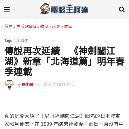
首頁
»
生活與旅遊
»
動漫、玩具、敗家
Tags:
北海道
傳說再次延續 《神劍闖江
湖》新章「北海道篇」明年春
季連載
by
達小編
2016 年 12 月 04 日
真的是開大絕了！以《神劍闖江湖》聞名的日本漫畫
家和月伸宏，在 1999 年結束連載後，雖然一直沒有中