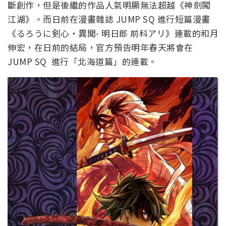
斷創作，但是後繼的作品人氣明顯無法超越《神劍闖
江湖》。而日前在漫畫雜誌 JUMP SQ 進行短篇漫畫
《るろうに剣心・異聞- 明日郎 前科アリ》連載的和月
伸宏，在日前的結局，官方預告明年春天將會在
JUMP SQ 進行「北海道篇」的連載。