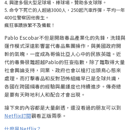
4. 興建多個大型足球場、棒球場，贊助多支球隊。
5. 命令下死亡的人超過3000人，250起汽車炸彈，平均一年
400位警察因他喪生。
瘋狂事蹟族繁不及備載！
Pablo Escobar不但是開啟毒品產業化的先鋒，洗錢與
運作模式深遠影響當代毒品集團操作，與美國政府開
幹的氣魄，一度成為哥倫比亞人心中的民族英雄。近
代的毒梟很難超越Pablo的狂妄指數，除了難取得大量
社會輿論支持，同業、政府也會以槍打出頭鳥心態來
處理。而打擊毒品和反對恐怖組織早已是全球共識，
各國在跨國緝毒的經驗與嚴謹度也持續進步。傳奇總
是要有天時地利人和配合才會出現。
接下來的內容都是大量劇透，還沒看過的朋友可以到
Netflix訂閱
觀看正版兩季。
什麼是Netflix？