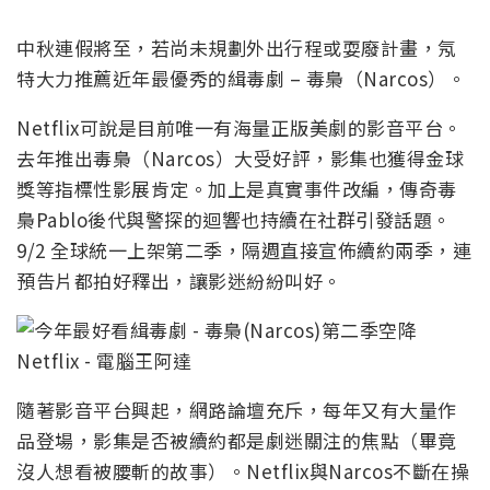
中秋連假將至，若尚未規劃外出行程或耍廢計畫，氖
特大力推薦近年最優秀的緝毒劇 – 毒梟（Narcos）。
Netflix可說是目前唯一有海量正版美劇的影音平台。
去年推出毒梟（Narcos）大受好評，影集也獲得金球
獎等指標性影展肯定。加上是真實事件改編，傳奇毒
梟Pablo後代與警探的迴響也持續在社群引發話題。
9/2 全球統一上架第二季，隔週直接宣佈續約兩季，連
預告片都拍好釋出，讓影迷紛紛叫好。
隨著影音平台興起，網路論壇充斥，每年又有大量作
品登場，影集是否被續約都是劇迷關注的焦點（畢竟
沒人想看被腰斬的故事）。Netflix與Narcos不斷在操