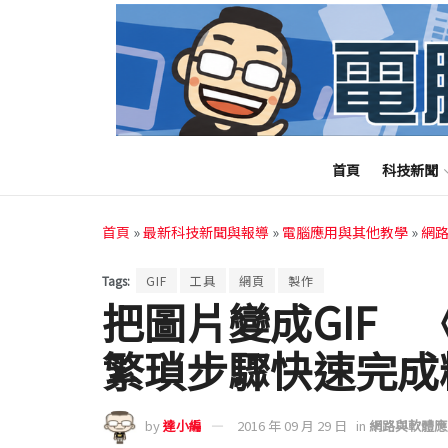
首頁
科技新聞
首頁
»
最新科技新聞與報導
»
電腦應用與其他教學
»
網
Tags:
GIF
工具
網頁
製作
把圖片變成GIF 《
繁瑣步驟快速完成
by
達小編
2016 年 09 月 29 日
in
網路與軟體應