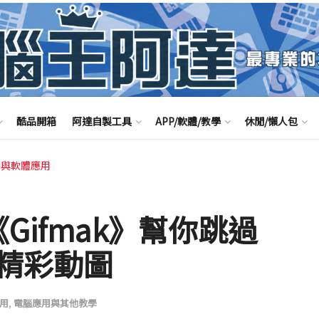
酷品開箱
阿達自製工具
APP/軟體/教學
休閒/懶人包
路與軟體應用
Gifmak》幫你跳過
精彩動圖
用
,
電腦應用與其他教學