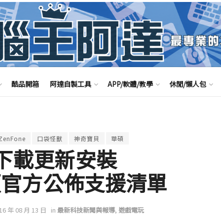
酷品開箱
阿達自製工具
APP/軟體/教學
休閒/懶人包
ZenFone
口袋怪獸
神奇寶貝
華碩
法下載更新安裝
 華碩官方公佈支援清單
016 年 08 月 13 日
in
最新科技新聞與報導
,
遊戲電玩