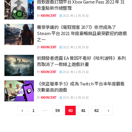
微軟遊戲訂閱平台 Xbox Game Pass 2022 年 31
款重點新作總整理
BY
KKVINCENT
2021 年 12 月 30 日
備受爭議的《電馭叛客 2077》依然成為了
Steam 平台 2021 年度最暢銷且最受歡迎的遊戲
之一
BY
KKVINCENT
2021 年 12 月 29 日
前開發者透露 EA 曾因不看好《哈利波特》系列
而取消了一款線上遊戲計畫
BY
KKVINCENT
2021 年 12 月 25 日
《俠盜獵車手 5》成為 Twitch 平台本年度觀看
次數最高的遊戲
BY
KKVINCENT
2021 年 12 月 24 日
1
…
59
60
61
62