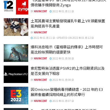
價收購手機開發商 Zynga
BY
KKVINCENT
2022 年 01 月 11 日
土耳其農場主實驗發現讓乳牛戴上 VR 頭戴裝置
能夠提高牛乳產量
BY
KKVINCENT
2022 年 01 月 11 日 - UPDATED ON 2022 年 01 月 12 日
爆料消息暗示《霍格華茲的傳承》上市時間可
能比粉絲預期的還要更快
BY
KKVINCENT
2022 年 01 月 08 日
索尼暫時無法透露 PSVR2 的上市日期資訊以及
是否支援向下相容
BY
KKVINCENT
2022 年 01 月 08 日
因 Omicron 變種病毒持續肆虐，2022 年的 E3
展將會繼續採用純線上的形式舉行
BY
KKVINCENT
2022 年 01 月 07 日