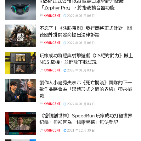
Razer 正式公開 RGB 電競口罩全新升級版
「Zephyr Pro」，將搭載擴音器功能
BY
KKVINCENT
2022 年 01 月 06 日
不忍了！《決勝時刻》發行商將正式針對一間
德國外掛開發商提出法律訴訟
BY
KKVINCENT
2022 年 01 月 06 日
玩家成功將經典射擊遊戲《CS絕對武力》搬上
NDS 掌機，並開放下載試玩
BY
KKVINCENT
2022 年 01 月 03 日
製作人小島秀夫表示《死亡擱淺》團隊的下一
款作品將會為「媒體形式之間的界線」帶來挑
戰
BY
KKVINCENT
2022 年 01 月 03 日
《當個創世神》SpeedRun 玩家成功打破世界
紀錄，但卻因為「錄錯螢幕」無法登記
BY
KKVINCENT
2021 年 12 月 30 日