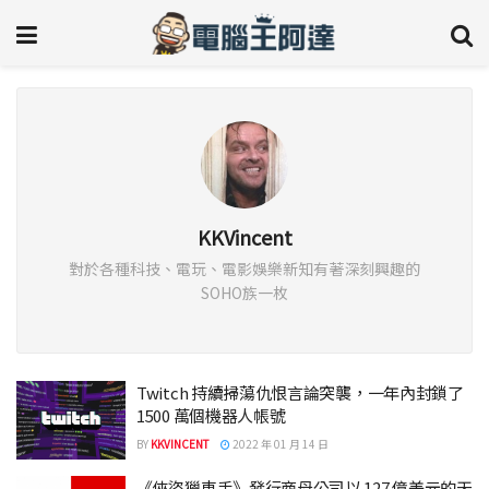
KKVincent
對於各種科技、電玩、電影娛樂新知有著深刻興趣的
SOHO族一枚
Twitch 持續掃蕩仇恨言論突襲，一年內封鎖了
1500 萬個機器人帳號
BY
KKVINCENT
2022 年 01 月 14 日
《俠盜獵車手》發行商母公司以 127 億美元的天