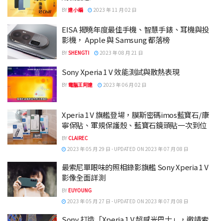
BY
達小編
2023 年 11 月 02 日
EISA 揭曉年度最佳手機、智慧手錶、耳機與投
影機， Apple 與 Samsung 都落榜
BY
SHENGTI
2023 年 08 月 21 日
Sony Xperia 1 V 效能測試與散熱表現
BY
電腦王阿達
2023 年 06 月 02 日
Xperia 1 V 旗艦登場，膜斯密碼imos藍寶石/康
寧保貼、軍規保護殼、藍寶石鏡頭貼一次到位
BY
CLAIREC
2023 年 05 月 29 日 - UPDATED ON 2023 年 07 月 08 日
最索尼單眼味的照相錄影旗艦 Sony Xperia 1 V
影像全面詳測
BY
EUYOUNG
2023 年 05 月 27 日 - UPDATED ON 2023 年 07 月 08 日
Sony 打造「Xperia 1 V 超感光巴士」，邀請索