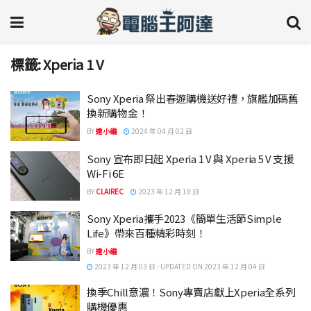
標籤:
Xperia 1 V
Sony Xperia 祭出春遊購機送好禮，旗艦加碼舊
換新購物金！
BY
達小編
2024 年 04 月 02 日
Sony 宣布即日起 Xperia 1 V 與 Xperia 5 V 支援
Wi-Fi 6E
BY
CLAIREC
2023 年 12 月 18 日
Sony Xperia攜手2023《簡單生活節Simple
Life》帶來百種精彩時刻！
BY
達小編
2023 年 12 月 03 日 - UPDATED ON 2023 年 12 月 04 日
換季Chill意濃！Sony專賣店獻上Xperia全系列
購機優惠