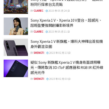
粉同行探索台北亮點
BY
CLAIREC
2023 年 05 月 24 日
Sony Xperia 1 V、Xperia 10 V登台，超感光、
超輕盈雙強開創攝影新境界
BY
CLAIREC
2023 年 05 月 11 日
Sony Xperia 1 V 新旗艦，爆料大神釋出首批機
身外觀渲染圖
BY
SHENGTI
2023 年 02 月 13 日
疑似 Sony 新旗艦 Xperia 1 V 機身背面諜照曝
光，傳將取消 3D iToF 感應器和 RGB IR 紅外線
感光元件
BY
SHENGTI
2023 年 02 月 03 日