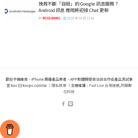
挽救不斷「自殺」的 Google 訊息服務？
Android 訊息 應用將迎接 Chat 更新
BY
ROSS WANG
2018 年 04 月 23 日
歡迎手機廠商、iPhone 周邊產品業者、APP軟體開發商洽談合作或產品測試事
宜 koc
kocpc.com.tw ｜
隱私政策
｜主機維護：
Fast Line 台灣速連
,
阿腸數
位科技