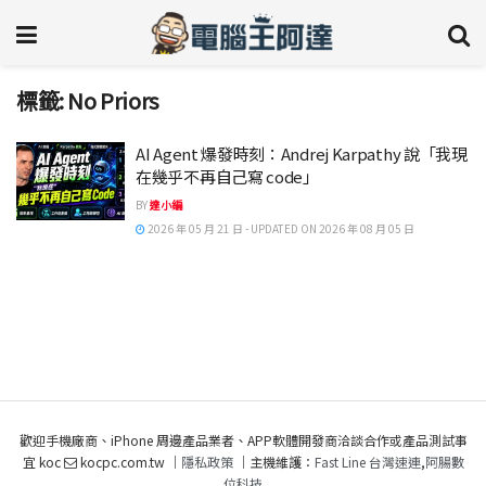
標籤:
No Priors
AI Agent 爆發時刻：Andrej Karpathy 說「我現
在幾乎不再自己寫 code」
BY
達小編
2026 年 05 月 21 日 - UPDATED ON 2026 年 08 月 05 日
歡迎手機廠商、iPhone 周邊產品業者、APP軟體開發商洽談合作或產品測試事
宜 koc
kocpc.com.tw ｜
隱私政策
｜主機維護：
Fast Line 台灣速連
,
阿腸數
位科技