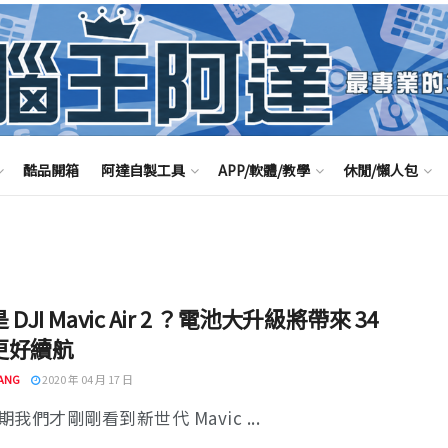
酷品開箱
阿達自製工具
APP/軟體/教學
休閒/懶人包
DJI Mavic Air 2 ？電池大升級將帶來 34
更好續航
ANG
2020 年 04 月 17 日
我們才剛剛看到新世代 Mavic ...