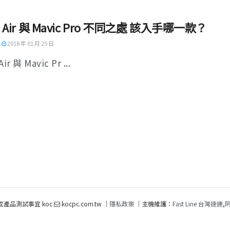
c Air 與 Mavic Pro 不同之處 該入手哪一款？
2018 年 01 月 25 日
Air 與 Mavic Pr ...
或產品測試事宜 koc
kocpc.com.tw ｜
隱私政策
｜主機維護：
Fast Line 台灣速連
,