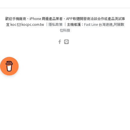
歡迎手機廠商、iPhone 周邊產品業者、APP軟體開發商洽談合作或產品測試事
宜 koc
kocpc.com.tw ｜
隱私政策
｜主機維護：
Fast Line 台灣速連
,
阿腸數
位科技