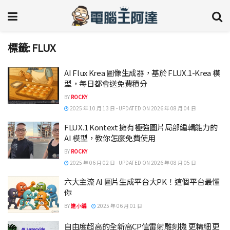
標籤:
FLUX
AI Flux Krea 圖像生成器，基於 FLUX.1-Krea 模
型，每日都會送免費積分
BY
ROCKY
2025 年 10 月 13 日 - UPDATED ON 2026 年 08 月 04 日
FLUX.1 Kontext 擁有極強圖片局部編輯能力的
AI 模型，教你怎麼免費使用
BY
ROCKY
2025 年 06 月 02 日 - UPDATED ON 2026 年 08 月 05 日
六大主流 AI 圖片生成平台大PK！這個平台最懂
你
BY
達小編
2025 年 06 月 01 日
自由度超高的全新高CP值雷射雕刻機 更精細 更