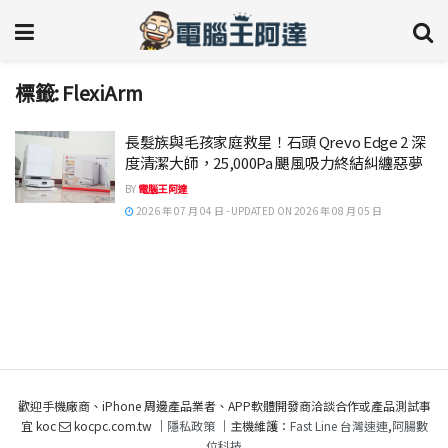
標籤:
FlexiArm
長髮族與毛孩家庭救星！石頭 Qrevo Edge 2 深
度清潔大師，25,000Pa 颶風吸力終結糾纏惡夢
BY
電腦王阿達
2026 年 07 月 04 日 - UPDATED ON 2026 年 08 月 05 日
歡迎手機廠商、iPhone 周邊產品業者、APP軟體開發商洽談合作或產品測試事
宜 koc
kocpc.com.tw ｜
隱私政策
｜主機維護：
Fast Line 台灣速連
,
阿腸數
位科技