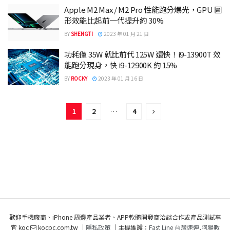
Apple M2 Max / M2 Pro 性能跑分爆光，GPU 圖
形效能比起前一代提升約 30%
BY
SHENGTI
2023 年 01 月 21 日
功耗僅 35W 就比前代 125W 還快！i9-13900T 效
能跑分現身，快 i9-12900K 約 15%
BY
ROCKY
2023 年 01 月 16 日
1
2
…
4
歡迎手機廠商、iPhone 周邊產品業者、APP軟體開發商洽談合作或產品測試事
宜 koc
kocpc.com.tw ｜
隱私政策
｜主機維護：
Fast Line 台灣速連
,
阿腸數