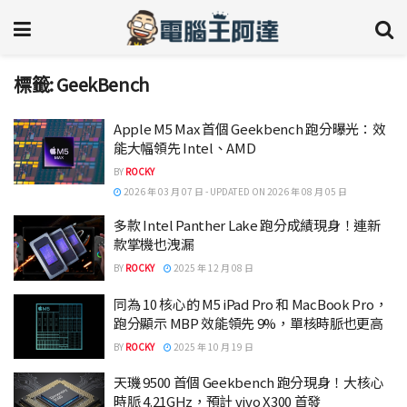
標籤:
GeekBench
Apple M5 Max 首個 Geekbench 跑分曝光：效
能大幅領先 Intel、AMD
BY
ROCKY
2026 年 03 月 07 日 - UPDATED ON 2026 年 08 月 05 日
多款 Intel Panther Lake 跑分成績現身！連新
款掌機也洩漏
BY
ROCKY
2025 年 12 月 08 日
同為 10 核心的 M5 iPad Pro 和 MacBook Pro，
跑分顯示 MBP 效能領先 9%，單核時脈也更高
BY
ROCKY
2025 年 10 月 19 日
天璣 9500 首個 Geekbench 跑分現身！大核心
時脈 4.21GHz，預計 vivo X300 首發