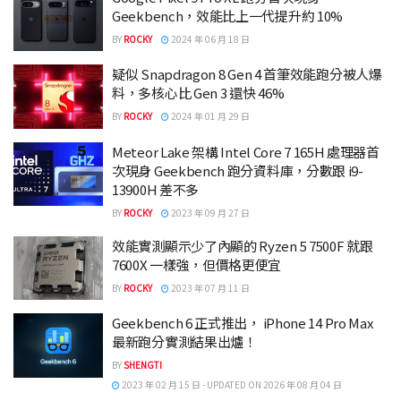
Geekbench，效能比上一代提升約 10%
BY
ROCKY
2024 年 06 月 18 日
疑似 Snapdragon 8 Gen 4 首筆效能跑分被人爆
料，多核心比 Gen 3 還快 46%
BY
ROCKY
2024 年 01 月 29 日
Meteor Lake 架構 Intel Core 7 165H 處理器首
次現身 Geekbench 跑分資料庫，分數跟 i9-
13900H 差不多
BY
ROCKY
2023 年 09 月 27 日
效能實測顯示少了內顯的 Ryzen 5 7500F 就跟
7600X 一樣強，但價格更便宜
BY
ROCKY
2023 年 07 月 11 日
Geekbench 6 正式推出， iPhone 14 Pro Max
最新跑分實測結果出爐！
BY
SHENGTI
2023 年 02 月 15 日 - UPDATED ON 2026 年 08 月 04 日