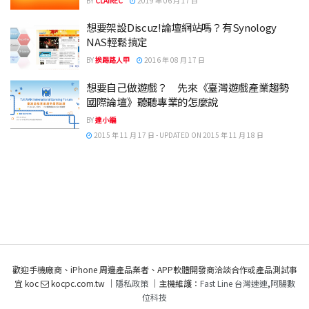
BY
CLAIREC
2019 年 06 月 17 日
想要架設Discuz!論壇網站嗎？有Synology
NAS輕鬆搞定
BY
挨踢路人甲
2016 年 08 月 17 日
想要自己做遊戲？ 先來《臺灣遊戲產業趨勢
國際論壇》聽聽專業的怎麼說
BY
達小編
2015 年 11 月 17 日 - UPDATED ON 2015 年 11 月 18 日
歡迎手機廠商、iPhone 周邊產品業者、APP軟體開發商洽談合作或產品測試事
宜 koc
kocpc.com.tw ｜
隱私政策
｜主機維護：
Fast Line 台灣速連
,
阿腸數
位科技