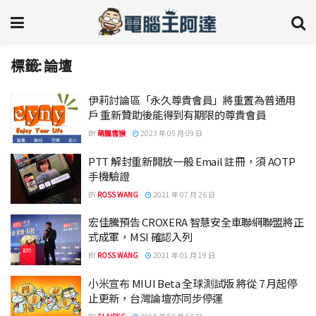
標籤:
論壇
伊莉討論區「永久尊貴會員」將重置為普通用
戶 重新贊助後能得到有期限的尊貴會員
BY
萌朧雪猴
2023 年 05 月 09 日
PTT 解封重新開放一般 Email 註冊，須 AOTP
手機驗證
BY
ROSS WANG
2021 年 07 月 26 日
宏佳騰預告 CROXERA 智慧安全車聯網聯盟將正
式成軍，MSI 確認入列
BY
ROSS WANG
2021 年 01 月 19 日
小米宣布 MIUI Beta 全球測試版 將從 7 月起停
止更新，台灣論壇亦同步停運