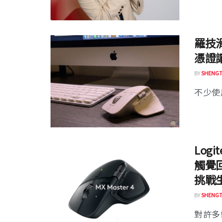
羅技
憑證讓
BY
SHENGT
不少使用
Log
觸覺回
挑戰
BY
SHENGT
對許多