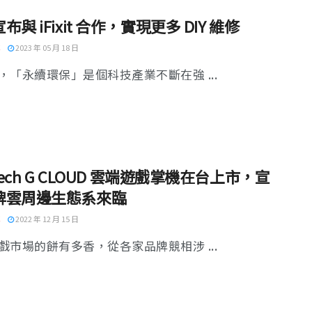
布與 iFixit 合作，實現更多 DIY 維修
2023 年 05 月 18 日
，「永續環保」是個科技產業不斷在強 ...
itech G CLOUD 雲端遊戲掌機在台上市，宣
牌雲周邊生態系來臨
2022 年 12 月 15 日
戲市場的餅有多香，從各家品牌競相涉 ...