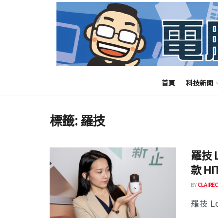
首頁
科技新聞
標籤:
羅技
羅技 
款 H
BY
CLAIREC
羅技 Lo