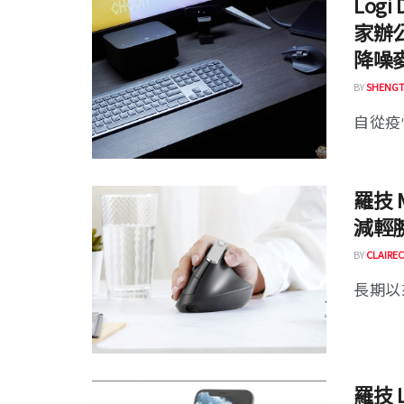
Log
家辦公
降噪
BY
SHENGT
自從疫
羅技 
減輕
BY
CLAIREC
長期以
羅技 