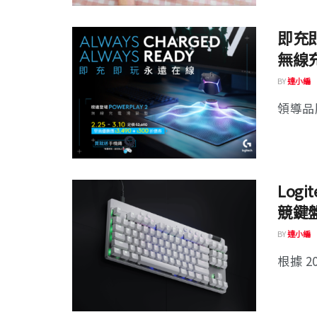
即充即玩
無線
BY
達小編
領導品牌 
Log
競鍵盤 
BY
達小編
根據 2