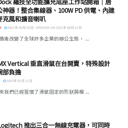
i Dock 羅技全功能擴充底座工作站開箱｜居
神器！整合集線器、100W PD 供電、內建
麥克風和擴音喇叭
I
2022 年 06 月 29 日 - UPDATED ON 2022 年 08 月 23 日
情後改變了全球許多企業的辦公生態， ...
MX Vertical 垂直滑鼠在台開賣，特殊設計
腕部負擔
2020 年 03 月 12 日
來我們已經習慣了滑鼠固定的形狀與模 ...
Logitech 推出三合一無線充電器，可同時