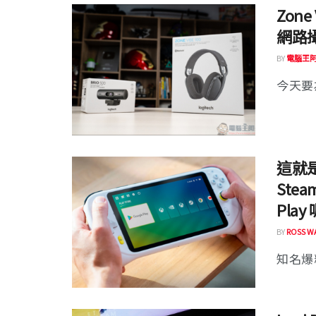
Zone
網路
BY
電腦王
今天要為
這就是
Stea
Play
BY
ROSS W
知名爆料者