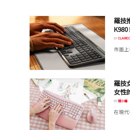
羅技推出
K98
BY
CLAIREC
市面上
羅技
女性
BY
達小編
在現代