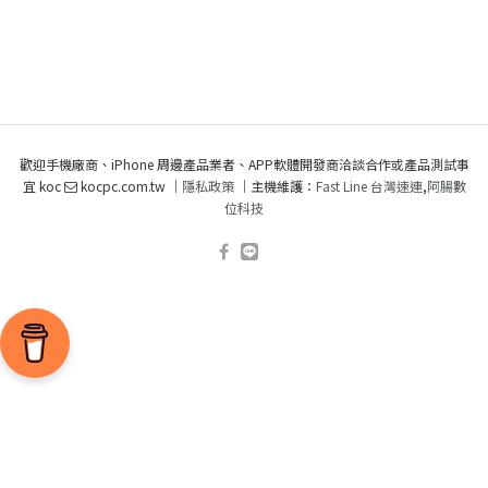
歡迎手機廠商、iPhone 周邊產品業者、APP軟體開發商洽談合作或產品測試事
宜 koc
kocpc.com.tw ｜
隱私政策
｜主機維護：
Fast Line 台灣速連
,
阿腸數
位科技