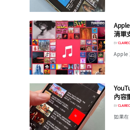
Appl
清單
BY
CLAIREC
Appl
You
內容
BY
CLAIREC
如果在 