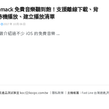
iomack 免費音樂聽到飽！支援離線下載、背
待機播放、建立播放清單
2017 年 10 月 06 日
介紹過不少 iOS 的免費音樂 ...
或產品測試事宜 koc
kocpc.com.tw ｜
隱私政策
｜主機維護：
Fast Line 台灣速連
,