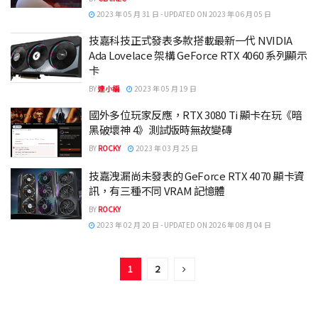
2023 年 05 月 31 日 - UPDATED ON 2023 年 06 月 05 日
技嘉科技正式發表多款搭載最新一代 NVIDIA
Ada Lovelace 架構 GeForce RTX 4060 系列顯示
卡
BY
達小編
2023 年 05 月 19 日
國外多位玩家反應，RTX 3080 Ti 顯卡在玩《暗
黑破壞神 4》測試版時無故變磚
BY
ROCKY
2023 年 03 月 25 日
技嘉洩漏尚未發表的 GeForce RTX 4070 顯卡資
訊，有三種不同 VRAM 記憶體
BY
ROCKY
2023 年 02 月 20 日 - UPDATED ON 2026 年 08 月 04 日
1
2