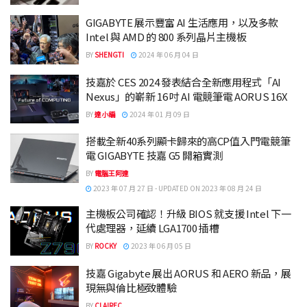
GIGABYTE 展示豐富 AI 生活應用，以及多款
Intel 與 AMD 的 800 系列晶片主機板
BY
SHENGTI
2024 年 06 月 04 日
技嘉於 CES 2024 發表結合全新應用程式「AI
Nexus」的嶄新 16 吋 AI 電競筆電 AORUS 16X
BY
達小編
2024 年 01 月 09 日
搭載全新40系列顯卡歸來的高CP值入門電競筆
電 GIGABYTE 技嘉 G5 開箱實測
BY
電腦王阿達
2023 年 07 月 27 日 - UPDATED ON 2023 年 08 月 24 日
主機板公司確認！升級 BIOS 就支援 Intel 下一
代處理器，延續 LGA1700 插槽
BY
ROCKY
2023 年 06 月 05 日
技嘉 Gigabyte 展出 AORUS 和 AERO 新品，展
現無與倫比極致體驗
BY
CLAIREC