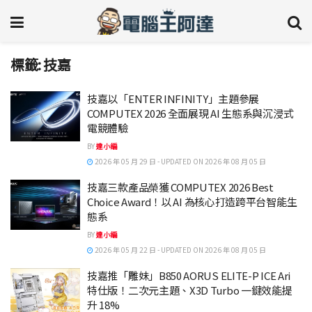
標籤:
技嘉
技嘉以「ENTER INFINITY」主題參展
COMPUTEX 2026 全面展現 AI 生態系與沉浸式
電競體驗
BY
達小編
2026 年 05 月 29 日 - UPDATED ON 2026 年 08 月 05 日
技嘉三款產品榮獲 COMPUTEX 2026 Best
Choice Award！以 AI 為核心打造跨平台智能生
態系
BY
達小編
2026 年 05 月 22 日 - UPDATED ON 2026 年 08 月 05 日
技嘉推「雕妹」B850 AORUS ELITE-P ICE Ari
特仕版！二次元主題、X3D Turbo 一鍵效能提
升 18%