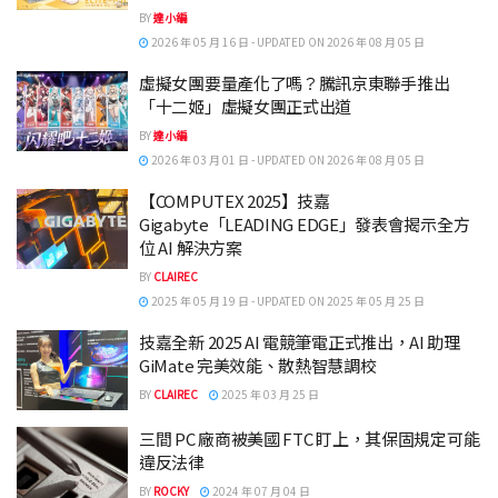
BY
達小編
2026 年 05 月 16 日 - UPDATED ON 2026 年 08 月 05 日
虛擬女團要量產化了嗎？騰訊京東聯手推出
「十二姬」虛擬女團正式出道
BY
達小編
2026 年 03 月 01 日 - UPDATED ON 2026 年 08 月 05 日
【COMPUTEX 2025】技嘉
Gigabyte「LEADING EDGE」發表會揭示全方
位 AI 解決方案
BY
CLAIREC
2025 年 05 月 19 日 - UPDATED ON 2025 年 05 月 25 日
技嘉全新 2025 AI 電競筆電正式推出，AI 助理
GiMate 完美效能、散熱智慧調校
BY
CLAIREC
2025 年 03 月 25 日
三間 PC 廠商被美國 FTC 盯上，其保固規定可能
違反法律
BY
ROCKY
2024 年 07 月 04 日