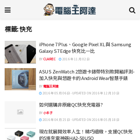
標籤:
快充
iPhone 7 Plus、Google Pixel XL 與 Samsung
Galaxy S7 Edge 快充比一比
BY
CLAIREC
2016 年 11 月 02 日
ASUS ZenWatch 2悠遊卡錶帶特別款開箱評測-
加入快充與悠遊卡的 Android Wear智慧手錶
BY
電腦王阿達
2016 年 05 月 06 日 - UPDATED ON 2016 年 12 月 10 日
如何選購非原廠QC快充充電器?
BY
小丰子
2016 年 04 月 25 日 - UPDATED ON 2016 年 05 月 18 日
現在就展開效率人生！精巧細緻，支援QC快充
的5埠充電神器HA2-50U5Q