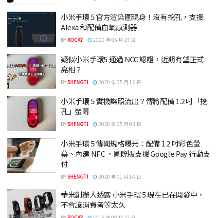
小米手環 5 官方渲染圖現身！沒有挖孔，支援
Alexa 和配備血氧感測器
BY
ROCKY
2020 年 05 月 27 日
疑似小米手環5 通過 NCC 認證，近期有望正式
亮相？
BY
SHENGTI
2020 年 05 月 16 日
小米手環 5 實機諜照流出？傳將配備 1.2 吋「挖
孔」螢幕
BY
SHENGTI
2020 年 05 月 05 日
小米手環 5 傳聞規格曝光：配備 1.2 吋彩色螢
幕、內建 NFC ，國際版支援 Google Pay 行動支
付
BY
SHENGTI
2020 年 01 月 14 日
華米創辦人透露 小米手環 5 現在已在開發中，
不會讓消費者等太久
BY
ROCKY
2019 年 08 月 21 日