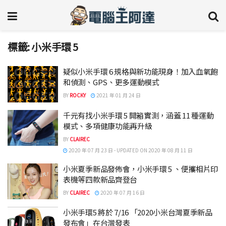
標籤:
小米手環 5
疑似小米手環 6 規格與新功能現身！加入血氧飽
和偵測、GPS、更多運動模式
BY
ROCKY
2021 年 01 月 24 日
千元有找小米手環 5 開箱實測，涵蓋 11 種運動
模式、多項健康功能再升級
BY
CLAIREC
2020 年 07 月 23 日 - UPDATED ON 2020 年 08 月 11 日
小米夏季新品發佈會，小米手環 5 、便攜相片印
表機等四款新品齊登台
BY
CLAIREC
2020 年 07 月 16 日
小米手環5 將於 7/16 「2020小米台灣夏季新品
發布會」在台灣發表