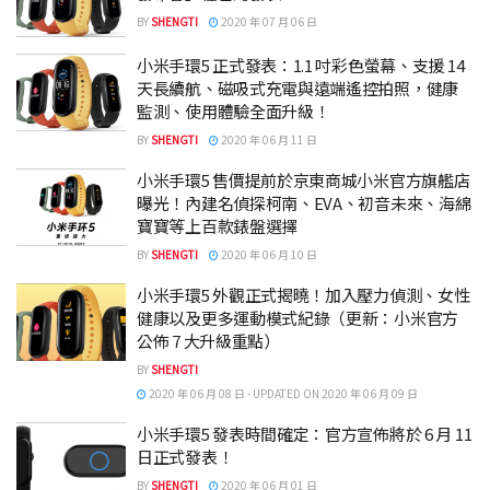
BY
SHENGTI
2020 年 07 月 06 日
小米手環5 正式發表：1.1 吋彩色螢幕、支援 14
天長續航、磁吸式充電與遠端遙控拍照，健康
監測、使用體驗全面升級！
BY
SHENGTI
2020 年 06 月 11 日
小米手環5 售價提前於京東商城小米官方旗艦店
曝光！內建名偵探柯南、EVA、初音未來、海綿
寶寶等上百款錶盤選擇
BY
SHENGTI
2020 年 06 月 10 日
小米手環5 外觀正式揭曉！加入壓力偵測、女性
健康以及更多運動模式紀錄（更新：小米官方
公佈 7 大升級重點）
BY
SHENGTI
2020 年 06 月 08 日 - UPDATED ON 2020 年 06 月 09 日
小米手環5 發表時間確定：官方宣佈將於 6 月 11
日正式發表！
BY
SHENGTI
2020 年 06 月 01 日