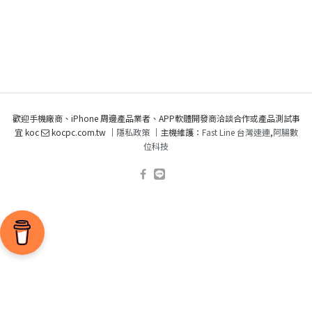
歡迎手機廠商、iPhone 周邊產品業者、APP軟體開發商洽談合作或產品測試事
宜 koc
kocpc.com.tw ｜
隱私政策
｜主機維護：
Fast Line 台灣速連
,
阿腸數
位科技