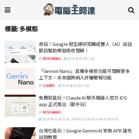
標籤:
多模態
奇招！Google 把生硬研究轉成雙人（AI）談話
節目幫助學習吸收理解！
BY
ROSS WANG
2024 年 09 月 12 日
「Gemini Nano」具備多模態功能可理解更多
上下文，未來還將納入詐騙警報功能
BY
CLAIREC
2024 年 05 月 15 日
免費就能玩！Claude AI 聊天機器人官方 iOS
app 正式推出（動手玩）
BY
ROSS WANG
2024 年 05 月 02 日 - UPDATED ON 2026 年 08 月 04 日
台灣也能玩！Google Gemini AI 安裝 APK 搶先
試用教學