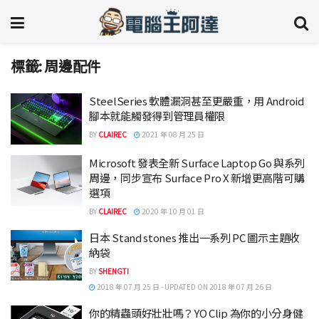
標籤:
周邊配件
SteelSeries 軟體漏洞甚至更嚴重，用 Android
腳本就能觸發得到管理員權限
BY
CLAIREC
2021 年 08 月 25 日
Microsoft 發表全新 Surface Laptop Go 與系列
周邊，同步宣布 Surface Pro X 新增更高階可購
選項
BY
CLAIREC
2020 年 10 月 01 日
日本 Stand stones 推出一系列 PC 圖示主題收
納袋
BY
SHENGTI
2018 年 07 月 25 日 - UPDATED ON 2018 年 07 月 26 日
你的精蟲頭好壯壯嗎？YO Clip 為你的小分身健