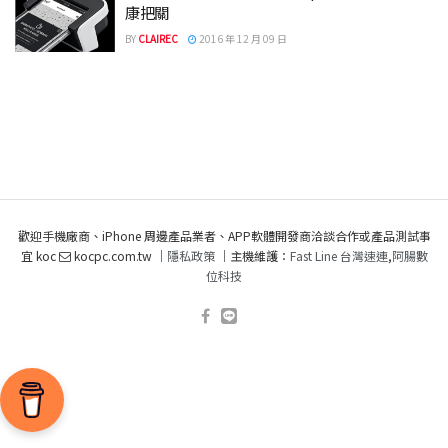
康把關
BY
CLAIREC
2016 年 12 月 09 日
歡迎手機廠商、iPhone 周邊產品業者、APP軟體開發商洽談合作或產品測試事
宜 koc
kocpc.com.tw ｜
隱私政策
｜主機維護：
Fast Line 台灣速連
,
阿腸數
位科技