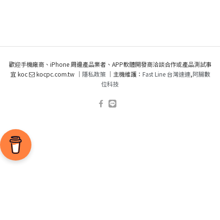
歡迎手機廠商、iPhone 周邊產品業者、APP軟體開發商洽談合作或產品測試事
宜 koc
kocpc.com.tw ｜
隱私政策
｜主機維護：
Fast Line 台灣速連
,
阿腸數
位科技