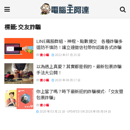
標籤:
交友詐騙
LINE飆股群組、神棍、點數援交 各種詐騙多
道防不慎防！讓立達徵信社帶你認識各式詐騙
BY
達小編
2022 年 07 月 25 日
以為遇上真愛？其實都是假的，最新包裹詐騙
手法大公開！
BY
達小編
2020 年 08 月 17 日
你上當了嗎？時下最新迎的詐騙模式-「交友暨
包裹詐騙」
BY
達小編
2020 年 03 月 21 日 - UPDATED ON 2026 年 08 月 04 日