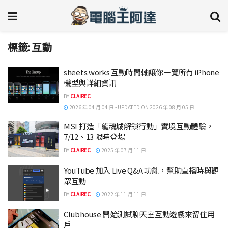
標籤:
互動
sheets.works 互動時間軸讓你一覽所有 iPhone
機型與詳細資訊
BY
CLAIREC
2026 年 04 月 04 日 - UPDATED ON 2026 年 08 月 05 日
MSI 打造「龍魂城解鎖行動」實境互動體驗，
7/12、13 限時登場
BY
CLAIREC
2025 年 07 月 11 日
YouTube 加入 Live Q&A 功能，幫助直播時與觀
眾互動
BY
CLAIREC
2022 年 11 月 11 日
Clubhouse 開始測試聊天室互動遊戲來留住用
戶