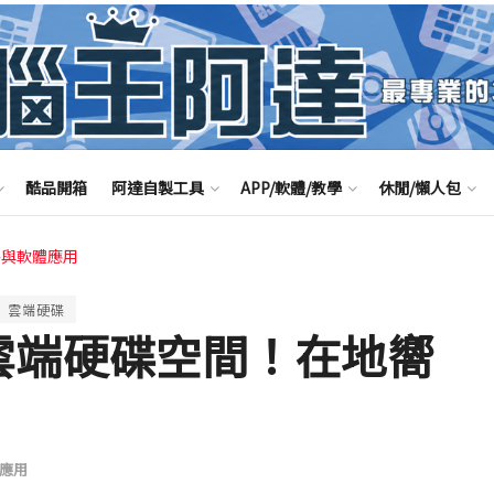
酷品開箱
阿達自製工具
APP/軟體/教學
休閒/懶人包
路與軟體應用
雲端硬碟
le 雲端硬碟空間！在地嚮
應用