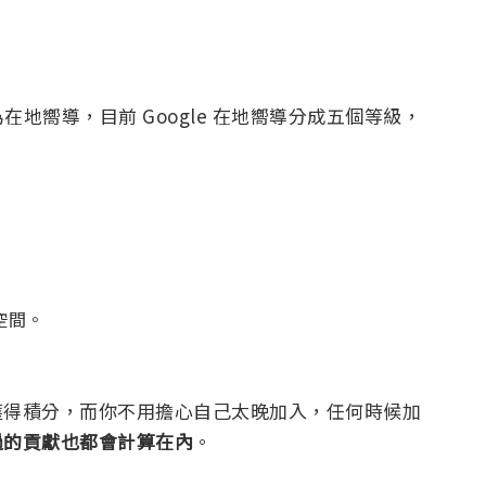
在地嚮導，目前 Google 在地嚮導分成五個等級，
碟空間。
就能獲得積分，而你不用擔心自己太晚加入，任何時候加
過的貢獻也都會計算在內
。