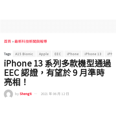
首頁
»
最新科技新聞與報導
Tags:
A15 Bionic
Apple
EEC
iPhone
iPhone 13
iPho
iPhone 13 系列多款機型通過
EEC 認證，有望於 9 月準時
亮相！
by
Shengti
2021 年 06 月 12 日