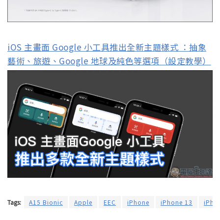
iOS 主畫面 Google 小工具推出全新主題樣式 ：抽象
藝術、旅遊、Google 地球及純色等選項（設定教學）
Tags:
A15 Bionic
Apple
EEC
iPhone
iPhone 13
iPho