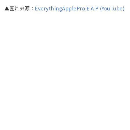
▲圖片來源：
EverythingApplePro E A P (YouTube)