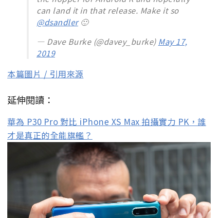
can land it in that release. Make it so
@dsandler
🙂
— Dave Burke (@davey_burke)
May 17,
2019
本篇圖片 / 引用來源
延伸閱讀：
華為 P30 Pro 對比 iPhone XS Max 拍攝實力 PK，誰
才是真正的全能旗艦？