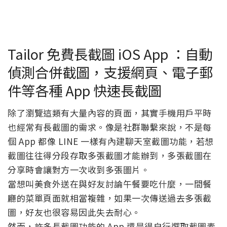
Tailor 免費長截圖 iOS App ：自動
偵測合併截圖，支援網頁、電子郵
件等各種 App 快速長截圖
除了瀏覽這類有大量內容的頁面，其實手機用戶平時
也經常有長截圖的需求。像是社群聯繫來說，不是每
個 App 都像 LINE 一樣有內建聊天室截圖功能，若想
截圖往往得分段存取多張截圖才能辦到，多張截圖在
分享時會讓對方一次收到多張圖片。
當想叫美食外送在與好友討論午餐要吃什麼，一間餐
廳的菜單頁面就相當複雜，如果一次傳送過去多張截
圖，好友也很容易因此失去耐心。
然而，許多長截圖功能的 App 還是得自行選取截圖素