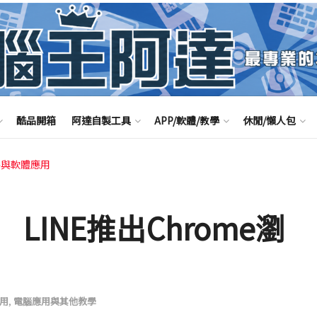
酷品開箱
阿達自製工具
APP/軟體/教學
休閒/懶人包
路與軟體應用
INE推出Chrome瀏
用
,
電腦應用與其他教學