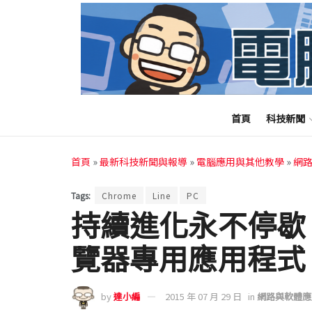
首頁
科技新聞
首頁
»
最新科技新聞與報導
»
電腦應用與其他教學
»
網
Tags:
Chrome
Line
PC
持續進化永不停歇 L
覽器專用應用程式
by
達小編
2015 年 07 月 29 日
in
網路與軟體應