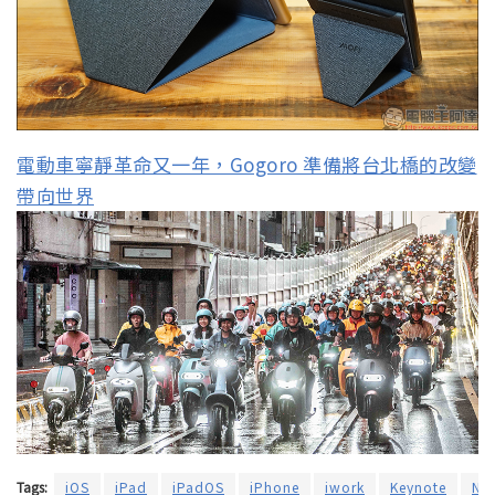
電動車寧靜革命又一年，Gogoro 準備將台北橋的改變
帶向世界
Tags:
iOS
iPad
iPadOS
iPhone
iwork
Keynote
Nu