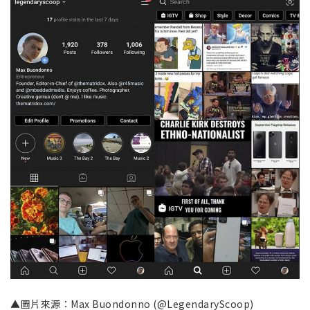
▲圖片來源：Max Buondonno (@LegendaryScoop)