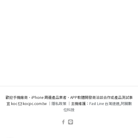
歡迎手機廠商、iPhone 周邊產品業者、APP軟體開發商洽談合作或產品測試事
宜 koc
kocpc.com.tw ｜
隱私政策
｜主機維護：
Fast Line 台灣速連
,
阿腸數
位科技