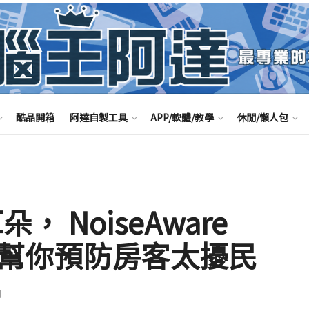
酷品開箱
阿達自製工具
APP/軟體/教學
休閒/懶人包
朵， NoiseAware
器 幫你預防房客太擾民
聞