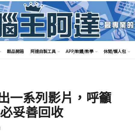
酷品開箱
阿達自製工具
APP/軟體/教學
休閒/懶人包
出一系列影片，呼籲
務必妥善回收
聞