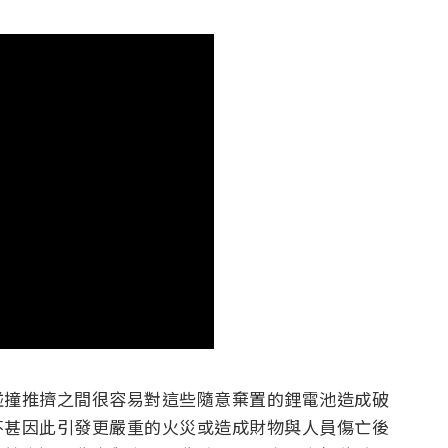
碰撞推擠之間很容易對這些隨意棄置的鋰電池造成破
不甚因此引發更嚴重的火災或造成財物與人員傷亡後