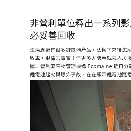
非營利單位釋出一系列影
必妥善回收
生活周遭有很多鋰電池產品，汰換下來後怎
收車，很棒乖寶寶！但更多人隨手就丟入垃
國非營利廢棄物管理機構 Ecomaine 
鋰電池起火與爆炸事故，在在顯示鋰電池隨