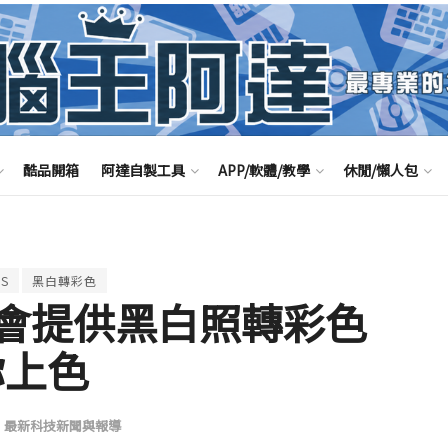
酷品開箱
阿達自製工具
APP/軟體/教學
休閒/懶人包
OS
黑白轉彩色
os 將會提供黑白照轉彩色
你上色
,
最新科技新聞與報導