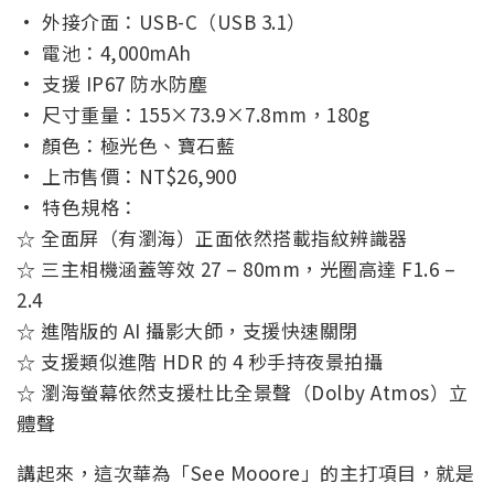
· 外接介面：USB-C（USB 3.1）
· 電池：4,000mAh
· 支援 IP67 防水防塵
· 尺寸重量：155×73.9×7.8mm，180g
· 顏色：極光色、寶石藍
· 上市售價：NT$26,900
· 特色規格：
☆ 全面屏（有瀏海）正面依然搭載指紋辨識器
☆ 三主相機涵蓋等效 27 – 80mm，光圈高達 F1.6 –
2.4
☆ 進階版的 AI 攝影大師，支援快速關閉
☆ 支援類似進階 HDR 的 4 秒手持夜景拍攝
☆ 瀏海螢幕依然支援杜比全景聲（Dolby Atmos）立
體聲
講起來，這次華為「See Mooore」的主打項目，就是