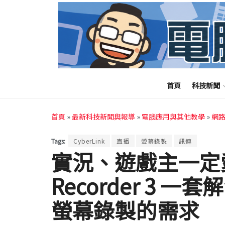
首頁
科技新聞
首頁
»
最新科技新聞與報導
»
電腦應用與其他教學
»
網
Tags:
CyberLink
直播
螢幕錄製
訊連
實況、遊戲主一定愛！
Recorder 3 
螢幕錄製的需求