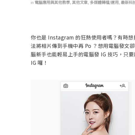
in
電腦應用與其他教學
,
其他文章
,
多媒體轉檔/運用
,
最新科
你也是 Instagram 的狂熱使用者嗎？有
法將相片傳到手機中再 Po ？想用電腦發
腦新手也能輕易上手的電腦發 IG 技巧，只要用 C
IG 囉！