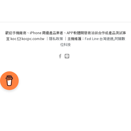
歡迎手機廠商、iPhone 周邊產品業者、APP軟體開發商洽談合作或產品測試事
宜 koc
kocpc.com.tw ｜
隱私政策
｜主機維護：
Fast Line 台灣速連
,
阿腸數
位科技