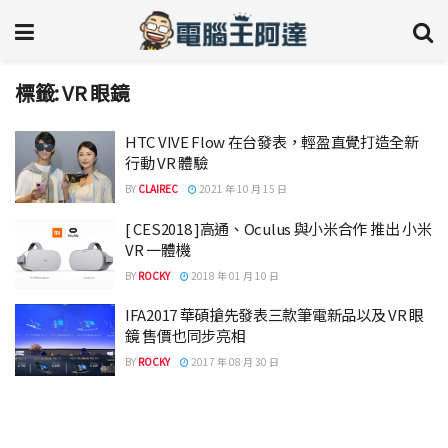
標籤:
VR 眼鏡
HTC VIVE Flow 在台發表，輕盈直覺打造全新
行動 VR 體驗
BY
CLAIREC
2021 年 10 月 15 日
[ CES2018 ]高通、Oculus 與小米合作 推出 小米
VR 一體機
BY
ROCKY
2018 年 01 月 10 日
IFA2017 華碩搶先發表三款筆電新品以及 VR 眼
鏡 售價也同步亮相
BY
ROCKY
2017 年 08 月 30 日