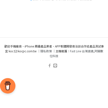
歡迎手機廠商、iPhone 周邊產品業者、APP軟體開發商洽談合作或產品測試事
宜 koc
kocpc.com.tw ｜
隱私政策
｜主機維護：
Fast Line 台灣速連
,
阿腸數
位科技