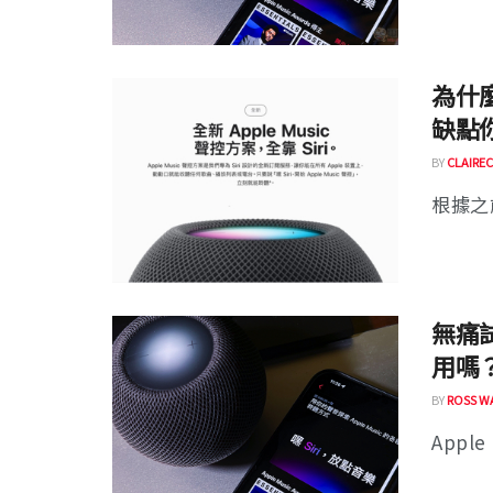
為什麼
缺點
BY
CLAIREC
根據之前 
無痛試
用嗎
BY
ROSS W
Apple