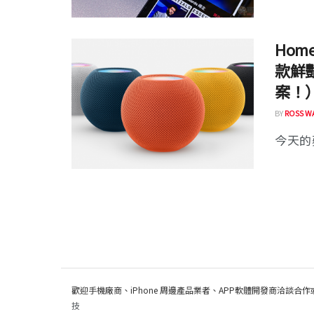
Hom
款鮮豔
案！
BY
ROSS W
今天的
歡迎手機廠商、iPhone 周邊產品業者、APP軟體開發商洽談合作
技