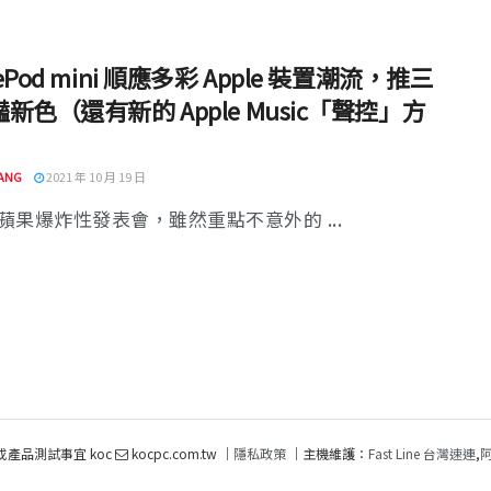
ePod mini 順應多彩 Apple 裝置潮流，推三
新色（還有新的 Apple Music「聲控」方
）
ANG
2021 年 10 月 19 日
蘋果爆炸性發表會，雖然重點不意外的 ...
或產品測試事宜 koc
kocpc.com.tw ｜
隱私政策
｜主機維護：
Fast Line 台灣速連
,