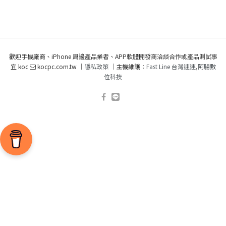
歡迎手機廠商、iPhone 周邊產品業者、APP軟體開發商洽談合作或產品測試事
宜 koc
kocpc.com.tw ｜
隱私政策
｜主機維護：
Fast Line 台灣速連
,
阿腸數
位科技