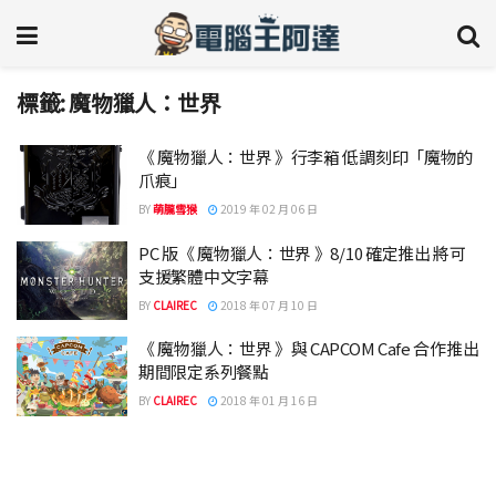
標籤:
魔物獵人：世界
《 魔物獵人：世界 》行李箱 低調刻印「魔物的
爪痕」
BY
萌朧雪猴
2019 年 02 月 06 日
PC 版《 魔物獵人：世界 》8/10 確定推出 將可
支援繁體中文字幕
BY
CLAIREC
2018 年 07 月 10 日
《 魔物獵人：世界 》與 CAPCOM Cafe 合作推出
期間限定系列餐點
BY
CLAIREC
2018 年 01 月 16 日