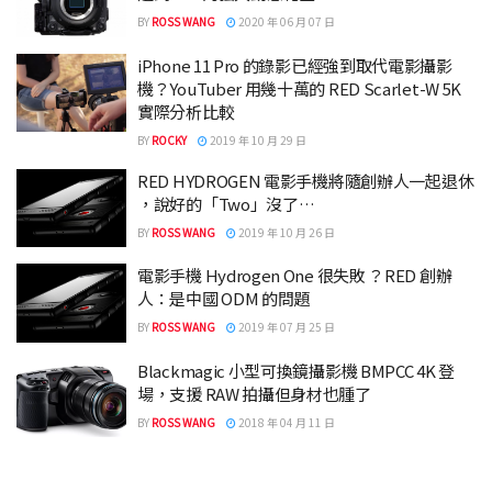
BY
ROSS WANG
2020 年 06 月 07 日
iPhone 11 Pro 的錄影已經強到取代電影攝影
機？YouTuber 用幾十萬的 RED Scarlet-W 5K
實際分析比較
BY
ROCKY
2019 年 10 月 29 日
RED HYDROGEN 電影手機將隨創辦人一起退休
，說好的「Two」沒了…
BY
ROSS WANG
2019 年 10 月 26 日
電影手機 Hydrogen One 很失敗 ？RED 創辦
人：是中國 ODM 的問題
BY
ROSS WANG
2019 年 07 月 25 日
Blackmagic 小型可換鏡攝影機 BMPCC 4K 登
場，支援 RAW 拍攝但身材也腫了
BY
ROSS WANG
2018 年 04 月 11 日