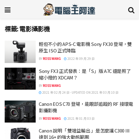
標籤:
電影攝影機
輕但不小的 APS-C 電影機 Sony FX30 登場，雙
原生 ISO 正式降臨
BY
ROSS WANG
2022 年 09 月 29 日
Sony FX3 正式發表：是「S」版 A7C 還是照了
縮小燈的 XDCAM？
BY
ROSS WANG
2021 年 02 月 24 日 - UPDATED ON 2021 年 03 月 10 日
Canon EOS C70 登場，能眼部追蹤的 RF 接環電
影攝影機
BY
ROSS WANG
2021 年 01 月 03 日
Canon 說明「 雙增益輸出 」是怎麼讓 C300 III
達到 16+ 的強大動態範圍