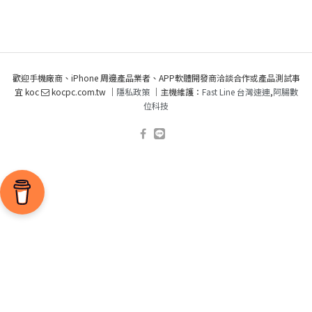
歡迎手機廠商、iPhone 周邊產品業者、APP軟體開發商洽談合作或產品測試事
宜 koc
kocpc.com.tw ｜
隱私政策
｜主機維護：
Fast Line 台灣速連
,
阿腸數
位科技