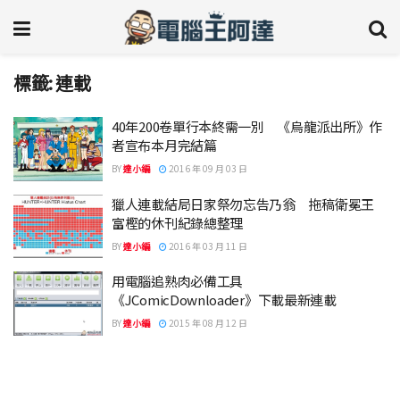
標籤:
連載
40年200卷單行本終需一別 《烏龍派出所》作
者宣布本月完結篇
BY
達小編
2016 年 09 月 03 日
獵人連載結局日家祭勿忘告乃翁 拖稿衛冕王
富樫的休刊紀錄總整理
BY
達小編
2016 年 03 月 11 日
用電腦追熟肉必備工具
《JComicDownloader》下載最新連載
BY
達小編
2015 年 08 月 12 日