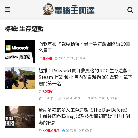
標籤:
生存遊戲
微軟宣布將裁員動視、暴雪等遊戲團隊約 1900
名員工
BY
達小編
2024 年 01 月 26 日
超推！Palworld 寶可夢風格的 RPG 生存遊戲，
Steam 上架 40 小時內就賣超過 300 萬套，拿下
熱門第一名
BY
ROCKY
2024 年 01 月 22 日 - UPDATED ON 2024 年 01 月 23 日
延期多次的多人生存遊戲《The Day Before》
上線後因各種 Bug 以及技術問題面臨了排山倒
海的負評
BY
KKVINCENT
2023 年 12 月 09 日