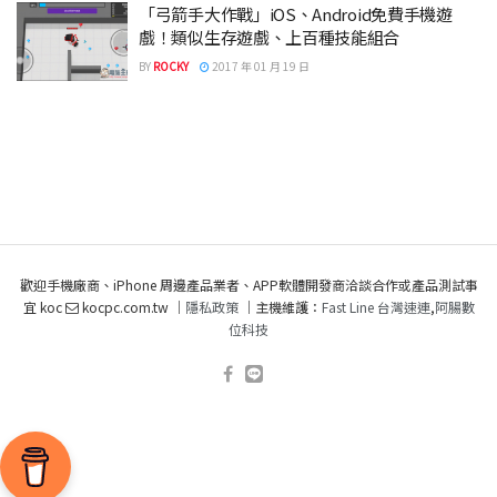
「弓箭手大作戰」iOS、Android免費手機遊
戲！類似生存遊戲、上百種技能組合
BY
ROCKY
2017 年 01 月 19 日
歡迎手機廠商、iPhone 周邊產品業者、APP軟體開發商洽談合作或產品測試事
宜 koc
kocpc.com.tw ｜
隱私政策
｜主機維護：
Fast Line 台灣速連
,
阿腸數
位科技