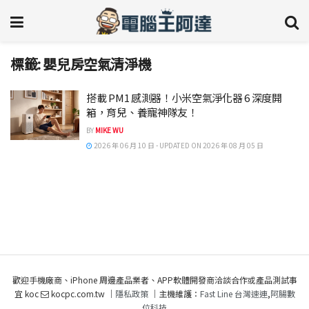
標籤:
嬰兒房空氣清淨機
搭載 PM1 感測器！小米空氣淨化器 6 深度開
箱，育兒、養寵神隊友！
BY
MIKE WU
2026 年 06 月 10 日 - UPDATED ON 2026 年 08 月 05 日
歡迎手機廠商、iPhone 周邊產品業者、APP軟體開發商洽談合作或產品測試事
宜 koc
kocpc.com.tw ｜
隱私政策
｜主機維護：
Fast Line 台灣速連
,
阿腸數
位科技