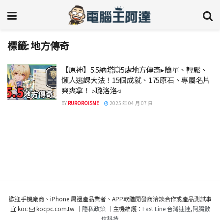
標籤:
地方傳奇
【原神】5.5納塔💥5處地方傳奇▸簡單、輕鬆、
懶人逃課大法！15個成就、175原石、專屬名片
爽爽拿！ ▹璐洛洛◃
BY
RUROROISME
2025 年 04 月 07 日
歡迎手機廠商、iPhone 周邊產品業者、APP軟體開發商洽談合作或產品測試事
宜 koc
kocpc.com.tw ｜
隱私政策
｜主機維護：
Fast Line 台灣速連
,
阿腸數
位科技