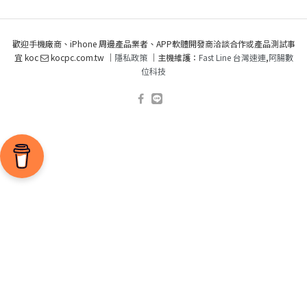
歡迎手機廠商、iPhone 周邊產品業者、APP軟體開發商洽談合作或產品測試事
宜 koc
kocpc.com.tw ｜
隱私政策
｜主機維護：
Fast Line 台灣速連
,
阿腸數
位科技